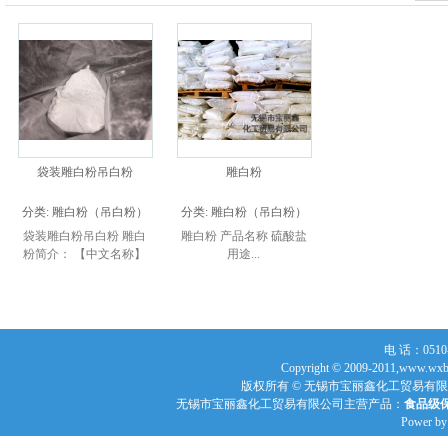
袋装雕白粉吊白粉
雕白粉
分类:
雕白粉（吊白粉）
分类:
雕白粉（吊白粉）
袋装雕白粉吊白粉 雕白
雕白粉 产品名称 硫酸盐
粉简介： 【中文名称】
用途...
雕白粉；甲醛次硫酸氢
钠；雕白块；吊白块
【英文名称】sodium
formaldehyde s...
电 话：0510-
Copyright © 2009-2011,www
版权所有 © 无锡市宝丽鑫化工贸易有限公
无锡市宝丽鑫化工贸易有限公司主营产品：
食品级
Power b